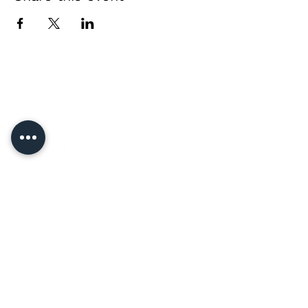
Direct contact &
private event enquiries
Jussi Vänttinen
jussi@jussivanttinen.com
+358 50 3518 749
Send a message