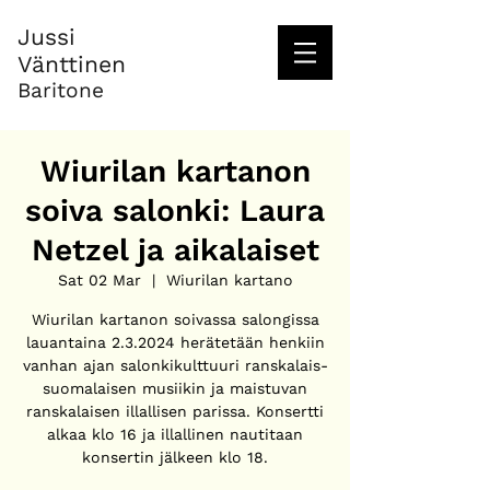
Jussi
Vänttinen
Baritone
Wiurilan kartanon
soiva salonki: Laura
Netzel ja aikalaiset
Sat 02 Mar
  |  
Wiurilan kartano
Wiurilan kartanon soivassa salongissa
lauantaina 2.3.2024 herätetään henkiin
vanhan ajan salonkikulttuuri ranskalais-
suomalaisen musiikin ja maistuvan
ranskalaisen illallisen parissa. Konsertti
alkaa klo 16 ja illallinen nautitaan
konsertin jälkeen klo 18.