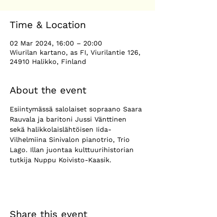
Time & Location
02 Mar 2024, 16:00 – 20:00
Wiurilan kartano, as FI, Viurilantie 126,
24910 Halikko, Finland
About the event
Esiintymässä salolaiset sopraano Saara 
Rauvala ja baritoni Jussi Vänttinen 
sekä halikkolaislähtöisen Iida-
Vilhelmiina Sinivalon pianotrio, Trio 
Lago. Illan juontaa kulttuurihistorian 
tutkija Nuppu Koivisto-Kaasik.
Share this event