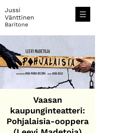
Jussi
Vänttinen
Baritone
Vaasan
kaupunginteatteri:
Pohjalaisia-ooppera
(Leevi Madetoja)