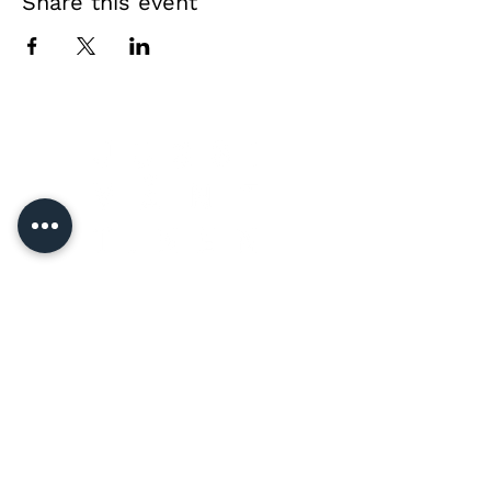
Share this event
Direct contact &
private event enquiries
Jussi Vänttinen
jussi@jussivanttinen.com
+358 50 3518 749
Send a message