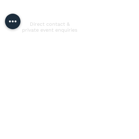
Direct contact &
private event enquiries
Jussi Vänttinen
jussi@jussivanttinen.com
+358 50 3518 749
Send a message