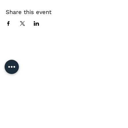
Share this event
Direct contact &
private event enquiries
Jussi Vänttinen
jussi@jussivanttinen.com
+358 50 3518 749
Send a message