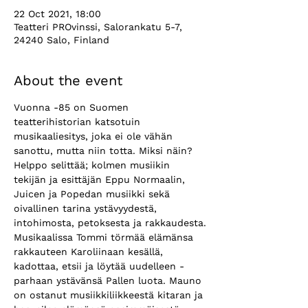
22 Oct 2021, 18:00
Teatteri PROvinssi, Salorankatu 5-7,
24240 Salo, Finland
About the event
Vuonna -85 on Suomen 
teatterihistorian katsotuin 
musikaaliesitys, joka ei ole vähän 
sanottu, mutta niin totta. Miksi näin? 
Helppo selittää; kolmen musiikin 
tekijän ja esittäjän Eppu Normaalin, 
Juicen ja Popedan musiikki sekä 
oivallinen tarina ystävyydestä, 
intohimosta, petoksesta ja rakkaudesta.
Musikaalissa Tommi törmää elämänsa 
rakkauteen Karoliinaan kesällä, 
kadottaa, etsii ja löytää uudelleen - 
parhaan ystävänsä Pallen luota. Mauno 
on ostanut musiikkiliikkeestä kitaran ja 