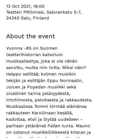
13 Oct 2021, 18:00
Teatteri PROvinssi, Salorankatu 5-7,
24240 Salo, Finland
About the event
Vuonna -85 on Suomen 
teatterihistorian katsotuin 
musikaaliesitys, joka ei ole vähän 
sanottu, mutta niin totta. Miksi näin? 
Helppo selittää; kolmen musiikin 
tekijän ja esittäjän Eppu Normaalin, 
Juicen ja Popedan musiikki sekä 
oivallinen tarina ystävyydestä, 
intohimosta, petoksesta ja rakkaudesta.
Musikaalissa Tommi törmää elämänsa 
rakkauteen Karoliinaan kesällä, 
kadottaa, etsii ja löytää uudelleen - 
parhaan ystävänsä Pallen luota. Mauno 
on ostanut musiikkiliikkeestä kitaran ja 