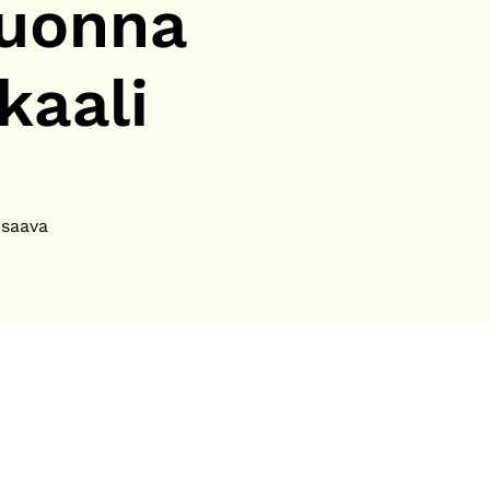
Vuonna
kaali
 saava