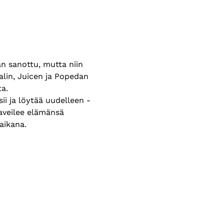
n sanottu, mutta niin 
alin, Juicen ja Popedan 
a.
i ja löytää uudelleen - 
aveilee elämänsä 
aikana. 