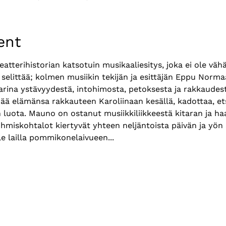
ent
terihistorian katsotuin musikaaliesitys, joka ei ole vähä
 selittää; kolmen musiikin tekijän ja esittäjän Eppu Norma
tarina ystävyydestä, intohimosta, petoksesta ja rakkaudest
ä elämänsa rakkauteen Karoliinaan kesällä, kadottaa, etsi
 luota. Mauno on ostanut musiikkiliikkeestä kitaran ja ha
hmiskohtalot kiertyvät yhteen neljäntoista päivän ja yön 
e lailla pommikonelaivueen...