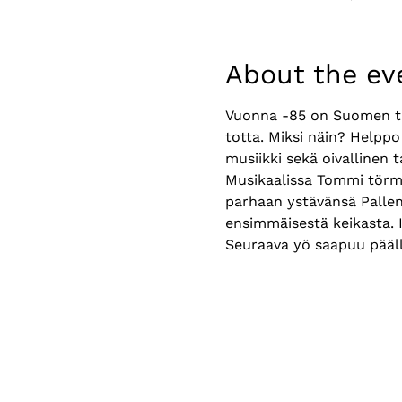
About the ev
Vuonna -85 on Suomen teat
totta. Miksi näin? Helppo
musiikki sekä oivallinen 
Musikaalissa Tommi törmä
parhaan ystävänsä Pallen
ensimmäisestä keikasta. I
Seuraava yö saapuu pääll