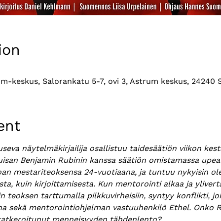
ion
um-keskus, Salorankatu 5-7, ovi 3, Astrum keskus, 24240 S
ent
seva näytelmäkirjailija osallistuu taidesäätiön viikon kes
isan Benjamin Rubinin kanssa säätiön omistamassa upeas
noan mestariteoksensa 24-vuotiaana, ja tuntuu nykyisin o
sista, kuin kirjoittamisesta. Kun mentorointi alkaa ja yliver
 teoksen tarttumalla pilkkuvirheisiin, syntyy konflikti, 
a sekä mentorointiohjelman vastuuhenkilö Ethel. Onko R
 katkeroitunut menneisyyden tähdenlento?