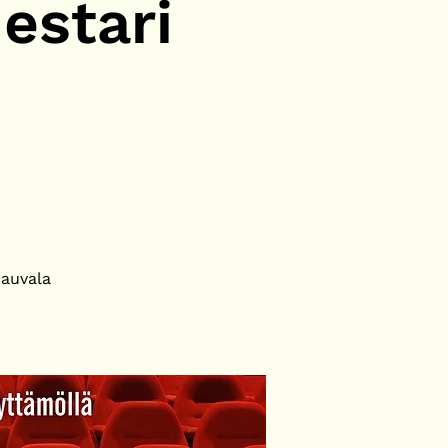
estari
Rauvala