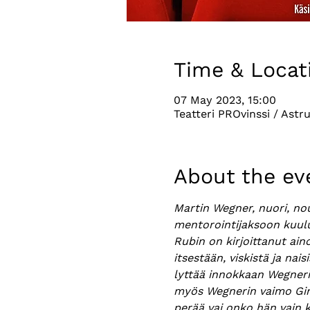
Time & Locat
07 May 2023, 15:00
Teatteri PROvinssi / Astr
About the ev
Martin Wegner, nuori, nou
mentorointijaksoon kuulu
Rubin on kirjoittanut ai
itsestään, viskistä ja nai
lyttää innokkaan Wegnerin
myös Wegnerin vaimo Gin
perää vai onko hän vain