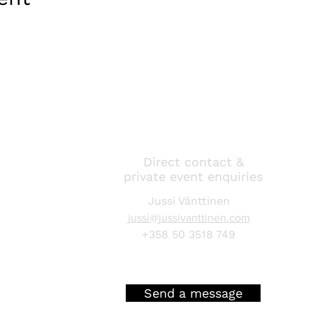
Direct contact &
private event enquiries
Jussi Vänttinen
jussi@jussivanttinen.com
+358 50 3518 749
Send a message