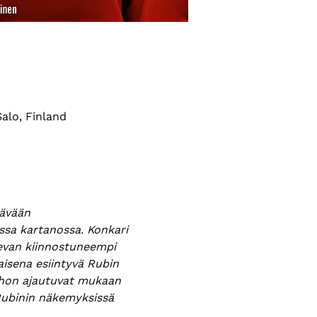
alo, Finland
tävään 
sa kartanossa. Konkari 
levan kiinnostuneempi 
taisena esiintyvä Rubin 
johon ajautuvat mukaan 
ubinin näkemyksissä 