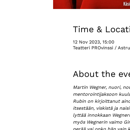
Time & Locat
12 Nov 2023, 15:00
Teatteri PROvinssi / Astr
About the ev
Martin Wegner, nuori, nou
mentorointijaksoon kuulu
Rubin on kirjoittanut ai
itsestään, viskistä ja nai
lyttää innokkaan Wegnerin
myös Wegnerin vaimo Gin
perää vai onko hän vain