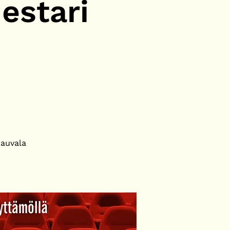
estari
Rauvala