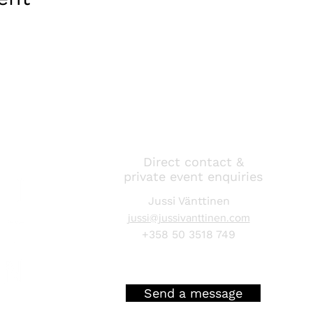
Direct contact &
private event enquiries
Jussi Vänttinen
jussi@jussivanttinen.com
+358 50 3518 749
Send a message