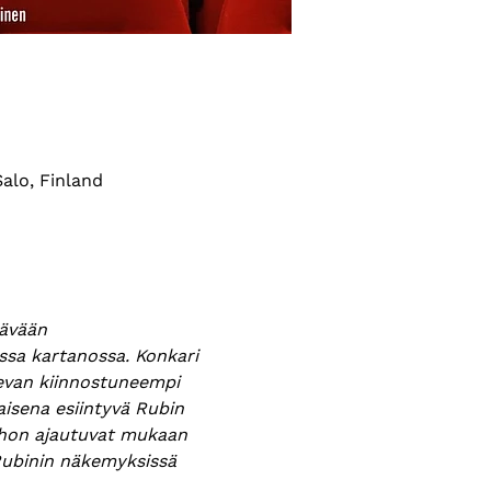
alo, Finland
tävään 
sa kartanossa. Konkari 
levan kiinnostuneempi 
taisena esiintyvä Rubin 
johon ajautuvat mukaan 
ubinin näkemyksissä 