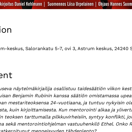
ion
um-keskus, Salorankatu 5-7, ovi 3, Astrum keskus, 24240 S
ent
seva näytelmäkirjailija osallistuu taidesäätiön viikon kes
isan Benjamin Rubinin kanssa säätiön omistamassa upeas
noan mestariteoksensa 24-vuotiaana, ja tuntuu nykyisin o
sista, kuin kirjoittamisesta. Kun mentorointi alkaa ja yliver
 teoksen tarttumalla pilkkuvirheisiin, syntyy konflikti, 
a sekä mentorointiohjelman vastuuhenkilö Ethel. Onko R
 katkeroitunut menneisyyden tähdenlento?