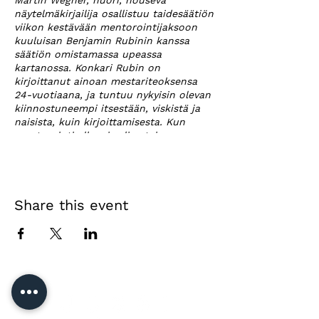
Martin Wegner, nuori, nouseva
näytelmäkirjailija osallistuu taidesäätiön
viikon kestävään mentorointijaksoon
kuuluisan Benjamin Rubinin kanssa
säätiön omistamassa upeassa
kartanossa. Konkari Rubin on
kirjoittanut ainoan mestariteoksensa
24-vuotiaana, ja tuntuu nykyisin olevan
kiinnostuneempi itsestään, viskistä ja
naisista, kuin kirjoittamisesta. Kun
mentorointi alkaa ja ylivertaisena
esiintyvä Rubin lyttää innokkaan
Wegnerin teoksen tarttumalla
pilkkuvirheisiin, syntyy konflikti, johon
ajautuvat mukaan myös Wegnerin
Share this event
vaimo Gina sekä mentorointiohjelman
vastuuhenkilö Ethel. Onko Rubinin
näkemyksissä perää vai onko hän vain
katkeroitunut menneisyyden
tähdenlento?