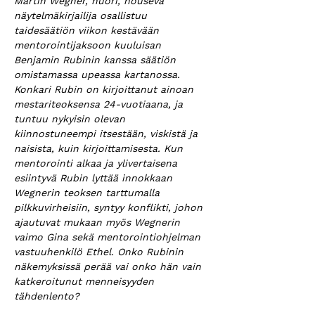
Martin Wegner, nuori, nouseva 
näytelmäkirjailija osallistuu 
taidesäätiön viikon kestävään 
mentorointijaksoon kuuluisan 
Benjamin Rubinin kanssa säätiön 
omistamassa upeassa kartanossa. 
Konkari Rubin on kirjoittanut ainoan 
mestariteoksensa 24-vuotiaana, ja 
tuntuu nykyisin olevan 
kiinnostuneempi itsestään, viskistä ja 
naisista, kuin kirjoittamisesta. Kun 
mentorointi alkaa ja ylivertaisena 
esiintyvä Rubin lyttää innokkaan 
Wegnerin teoksen tarttumalla 
pilkkuvirheisiin, syntyy konflikti, johon 
ajautuvat mukaan myös Wegnerin 
vaimo Gina sekä mentorointiohjelman 
vastuuhenkilö Ethel. Onko Rubinin 
näkemyksissä perää vai onko hän vain 
katkeroitunut menneisyyden 
tähdenlento?