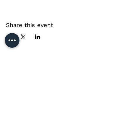
Share this event
Direct contact &
private event enquiries
Jussi Vänttinen
jussi@jussivanttinen.com
+358 50 3518 749