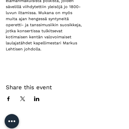
elämänmakuisista polkista, joiden 
sävelillä viihdytettiin yleisöjä jo 1800-
luvun iltamissa. Mukana on myös 
muita ajan hengessä syntyneitä 
operetti- ja tanssimusiikin suosikkeja, 
jotka konsertissa tulkitsevat 
kotimaisen kentän valovoimaiset 
laulajatähdet kapellimestari Markus 
Lehtisen johdolla.
Share this event