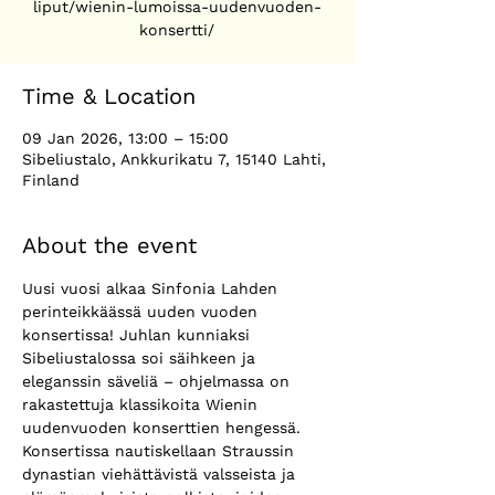
liput/wienin-lumoissa-uudenvuoden-
Time & Location
09 Jan 2026, 13:00 – 15:00
Sibeliustalo, Ankkurikatu 7, 15140 Lahti,
Finland
About the event
Uusi vuosi alkaa Sinfonia Lahden 
perinteikkäässä uuden vuoden 
konsertissa! Juhlan kunniaksi 
Sibeliustalossa soi säihkeen ja 
eleganssin säveliä – ohjelmassa on 
rakastettuja klassikoita Wienin 
uudenvuoden konserttien hengessä.
Konsertissa nautiskellaan Straussin 
dynastian viehättävistä valsseista ja 