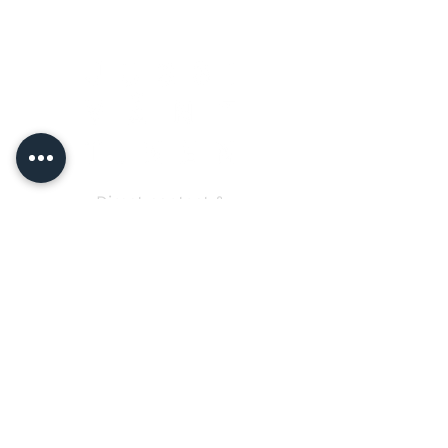
Direct contact &
private event enquiries
Jussi Vänttinen
jussi@jussivanttinen.com
+358 50 3518 749
Send a message