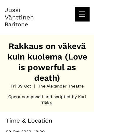
Jussi
Vänttinen
Baritone
Rakkaus on väkevä
kuin kuolema (Love
is powerful as
death)
Fri 09 Oct
  |  
The Alexander Theatre
Opera composed and scripted by Kari
Tikka.
Time & Location
09 Oct 2020, 19:00