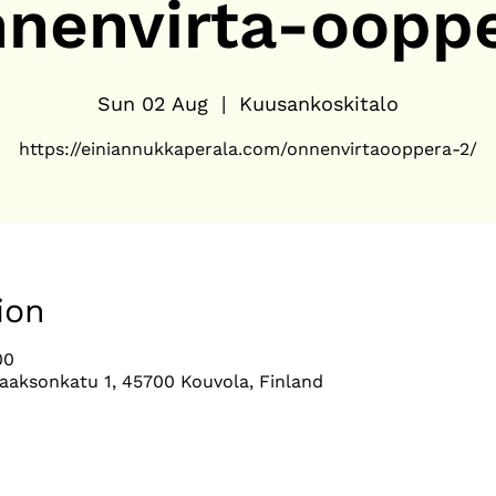
nenvirta-oopp
Sun 02 Aug
  |  
Kuusankoskitalo
ion
00
aaksonkatu 1, 45700 Kouvola, Finland