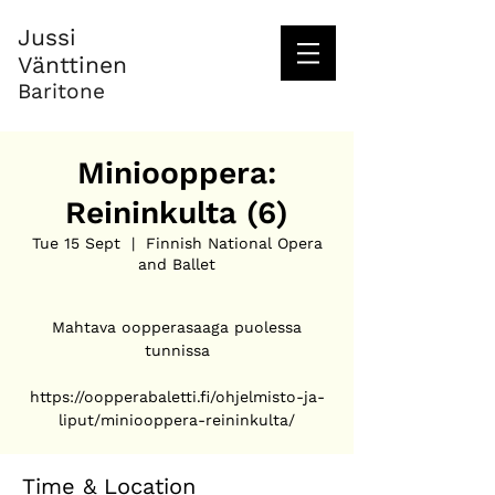
Jussi
Vänttinen
Baritone
Miniooppera:
Reininkulta (6)
Tue 15 Sept
  |  
Finnish National Opera
and Ballet
Mahtava oopperasaaga puolessa
tunnissa
https://oopperabaletti.fi/ohjelmisto-ja-
liput/miniooppera-reininkulta/
Time & Location