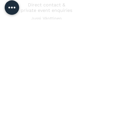
Direct contact &
private event enquiries
Jussi Vänttinen
jussi@jussivanttinen.com
+358 50 3518 749
Send a message