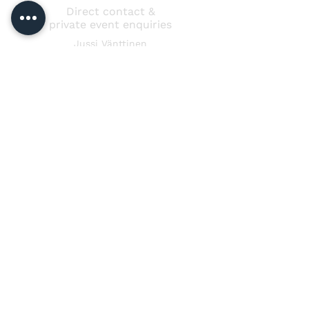
Direct contact &
private event enquiries
Jussi Vänttinen
jussi@jussivanttinen.com
+358 50 3518 749
Send a message