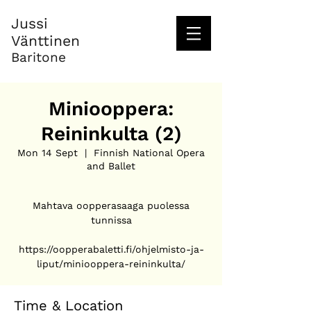
Jussi
Vänttinen
Baritone
Miniooppera:
Reininkulta (2)
Mon 14 Sept
  |  
Finnish National Opera
and Ballet
Mahtava oopperasaaga puolessa
tunnissa
https://oopperabaletti.fi/ohjelmisto-ja-
liput/miniooppera-reininkulta/
Time & Location