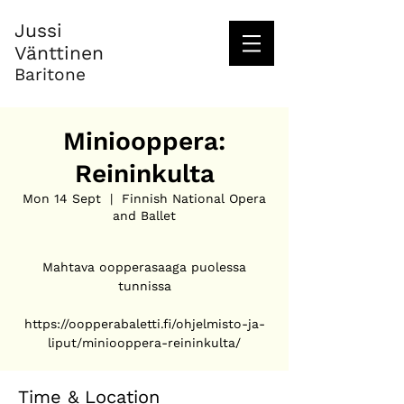
Jussi
Vänttinen
Baritone
Miniooppera:
Reininkulta
Mon 14 Sept
  |  
Finnish National Opera
and Ballet
Mahtava oopperasaaga puolessa
tunnissa
https://oopperabaletti.fi/ohjelmisto-ja-
liput/miniooppera-reininkulta/
Time & Location