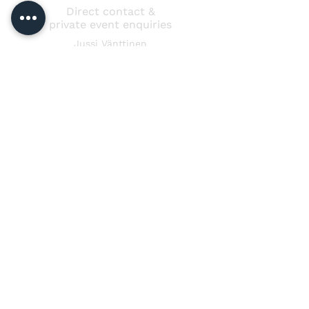
Direct contact &
private event enquiries
Jussi Vänttinen
jussi@jussivanttinen.com
+358 50 3518 749
Send a message