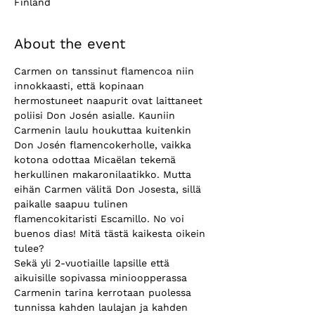
Finland
About the event
Carmen on tanssinut flamencoa niin 
innokkaasti, että kopinaan 
hermostuneet naapurit ovat laittaneet 
poliisi Don Josén asialle. Kauniin 
Carmenin laulu houkuttaa kuitenkin 
Don Josén flamencokerholle, vaikka 
kotona odottaa Micaëlan tekemä 
herkullinen makaronilaatikko. Mutta 
eihän Carmen välitä Don Josesta, sillä 
paikalle saapuu tulinen 
flamencokitaristi Escamillo. No voi 
buenos dias! Mitä tästä kaikesta oikein 
tulee?
Sekä yli 2-vuotiaille lapsille että 
aikuisille sopivassa minioopperassa 
Carmenin tarina kerrotaan puolessa 
tunnissa kahden laulajan ja kahden 