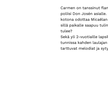
Carmen on tanssinut flam
poliisi Don Josén asiall
kotona odottaa Micaëlan 
sillä paikalle saapuu tuli
tulee?
Sekä yli 2-vuotiaille lap
tunnissa kahden laulaja
tarttuvat melodiat ja syt