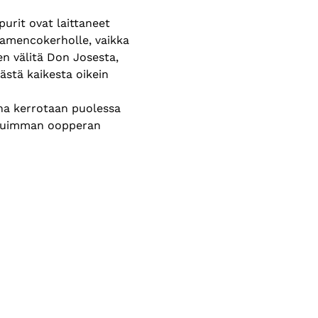
rit ovat laittaneet 
lamencokerholle, vaikka 
 välitä Don Josesta, 
ästä kaikesta oikein 
ina kerrotaan puolessa 
ituimman oopperan 