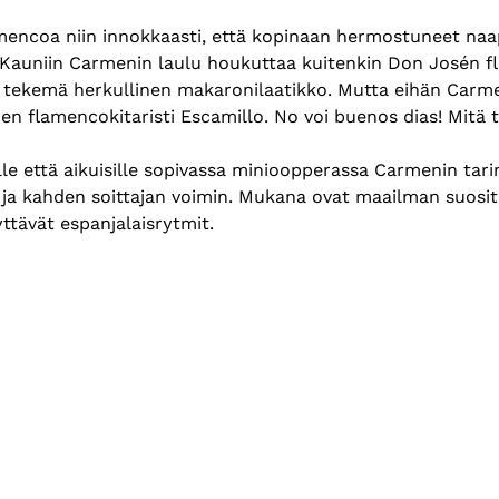
encoa niin innokkaasti, että kopinaan hermostuneet naapu
e. Kauniin Carmenin laulu houkuttaa kuitenkin Don Josén f
tekemä herkullinen makaronilaatikko. Mutta eihän Carmen
nen flamencokitaristi Escamillo. No voi buenos dias! Mitä t
sille että aikuisille sopivassa minioopperassa Carmenin tar
n ja kahden soittajan voimin. Mukana ovat maailman suos
yttävät espanjalaisrytmit.