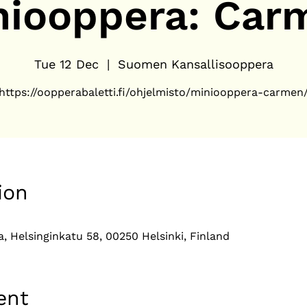
niooppera: Car
Tue 12 Dec
  |  
Suomen Kansallisooppera
https://oopperabaletti.fi/ohjelmisto/miniooppera-carmen
ion
 Helsinginkatu 58, 00250 Helsinki, Finland
ent