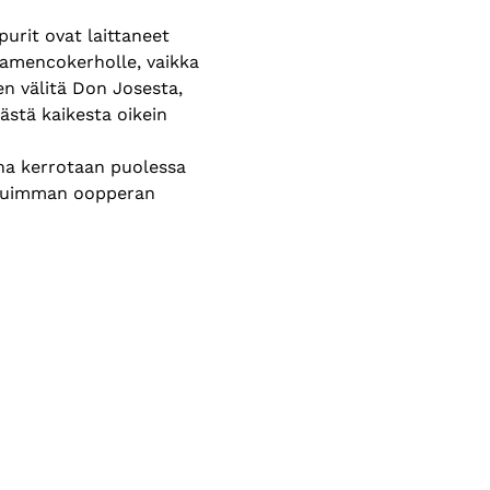
rit ovat laittaneet 
lamencokerholle, vaikka 
 välitä Don Josesta, 
ästä kaikesta oikein 
ina kerrotaan puolessa 
ituimman oopperan 