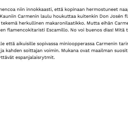
encoa niin innokkaasti, että kopinaan hermostuneet naapu
e. Kauniin Carmenin laulu houkuttaa kuitenkin Don Josén f
tekemä herkullinen makaronilaatikko. Mutta eihän Carmen
nen flamencokitaristi Escamillo. No voi buenos dias! Mitä t
sille että aikuisille sopivassa minioopperassa Carmenin tar
n ja kahden soittajan voimin. Mukana ovat maailman suos
yttävät espanjalaisrytmit.