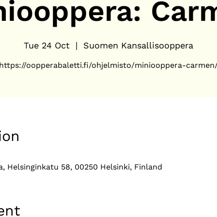
niooppera: Car
Tue 24 Oct
  |  
Suomen Kansallisooppera
https://oopperabaletti.fi/ohjelmisto/miniooppera-carmen
ion
 Helsinginkatu 58, 00250 Helsinki, Finland
ent