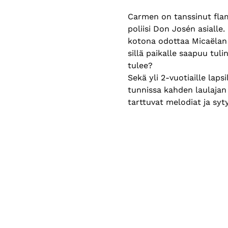
Carmen on tanssinut flam
poliisi Don Josén asiall
kotona odottaa Micaëlan 
sillä paikalle saapuu tuli
tulee?
Sekä yli 2-vuotiaille lap
tunnissa kahden laulaja
tarttuvat melodiat ja syt