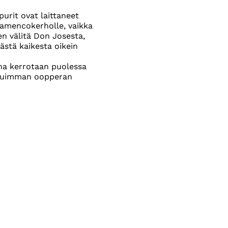
urit ovat laittaneet
lamencokerholle, vaikka
n välitä Don Josesta,
tästä kaikesta oikein
rina kerrotaan puolessa
situimman oopperan