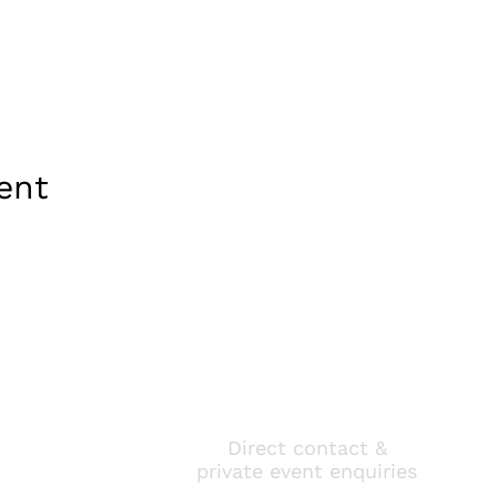
ent
Direct contact &
private event enquiries