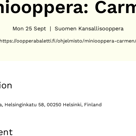
niooppera: Car
Mon 25 Sept
  |  
Suomen Kansallisooppera
https://oopperabaletti.fi/ohjelmisto/miniooppera-carmen
ion
 Helsinginkatu 58, 00250 Helsinki, Finland
ent