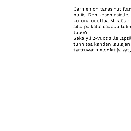
Carmen on tanssinut flam
poliisi Don Josén asiall
kotona odottaa Micaëlan 
sillä paikalle saapuu tul
tulee?
Sekä yli 2-vuotiaille lap
tunnissa kahden laulaja
tarttuvat melodiat ja syt