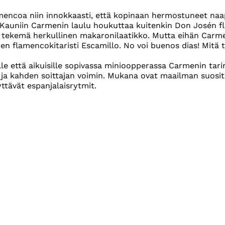
encoa niin innokkaasti, että kopinaan hermostuneet naap
e. Kauniin Carmenin laulu houkuttaa kuitenkin Don Josén f
tekemä herkullinen makaronilaatikko. Mutta eihän Carme
inen flamencokitaristi Escamillo. No voi buenos dias! Mitä 
sille että aikuisille sopivassa minioopperassa Carmenin ta
n ja kahden soittajan voimin. Mukana ovat maailman suo
yttävät espanjalaisrytmit.