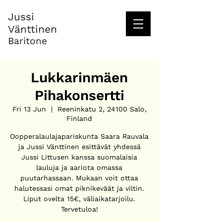
Jussi
Vänttinen
Baritone
Lukkarinmäen
Pihakonsertti
Fri 13 Jun
  |  
Reeninkatu 2, 24100 Salo,
Finland
Oopperalaulajapariskunta Saara Rauvala
ja Jussi Vänttinen esittävät yhdessä
Jussi Littusen kanssa suomalaisia
lauluja ja aariota omassa
puutarhassaan. Mukaan voit ottaa
halutessasi omat piknikeväät ja viltin.
Liput ovelta 15€, väliaikatarjoilu.
Tervetuloa!