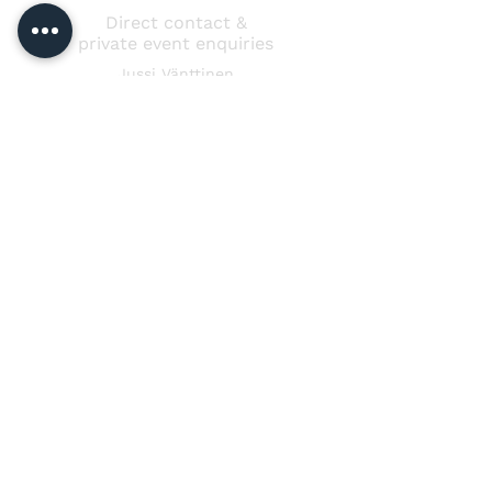
Direct contact &
private event enquiries
Jussi Vänttinen
jussi@jussivanttinen.com
+358 50 3518 749
Send a message