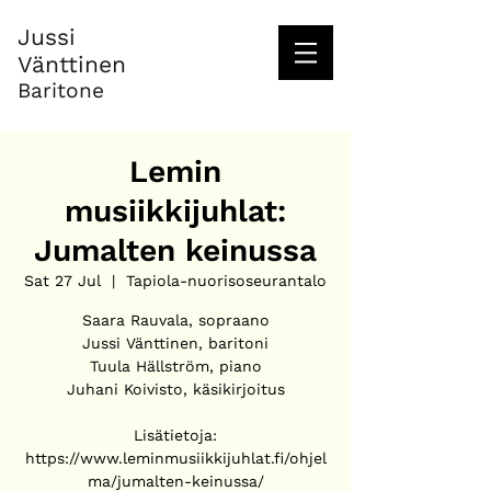
Jussi
Vänttinen
Baritone
Lemin
musiikkijuhlat:
Jumalten keinussa
Sat 27 Jul
  |  
Tapiola-nuorisoseurantalo
Saara Rauvala, sopraano
Jussi Vänttinen, baritoni
Tuula Hällström, piano
Juhani Koivisto, käsikirjoitus
Lisätietoja:
https://www.leminmusiikkijuhlat.fi/ohjel
ma/jumalten-keinussa/