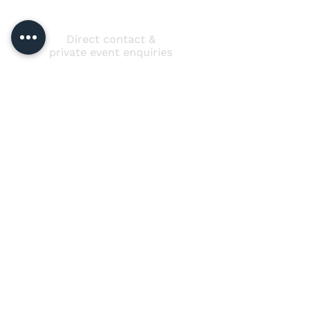
Direct contact &
private event enquiries
Jussi Vänttinen
jussi@jussivanttinen.com
+358 50 3518 749
Send a message