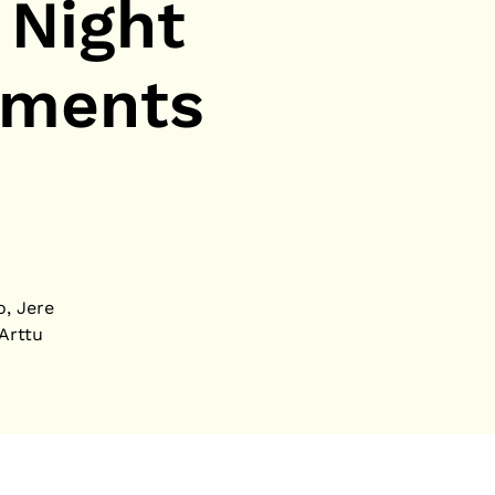
 Night
ements
o, Jere
 Arttu