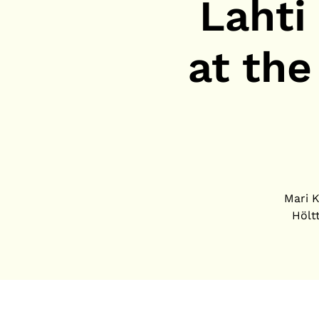
Lahti
at th
Mari K
Höltt