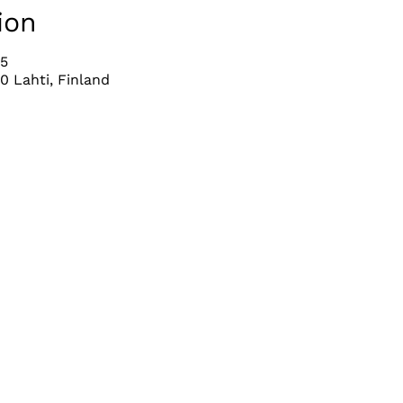
ion
05
0 Lahti, Finland