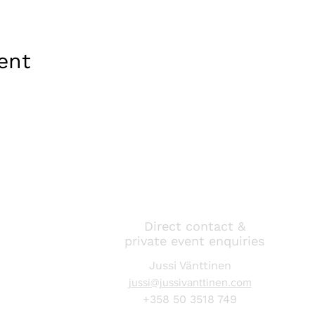
ent
Direct contact &
private event enquiries
Jussi Vänttinen
jussi@jussivanttinen.com
+358 50 3518 749