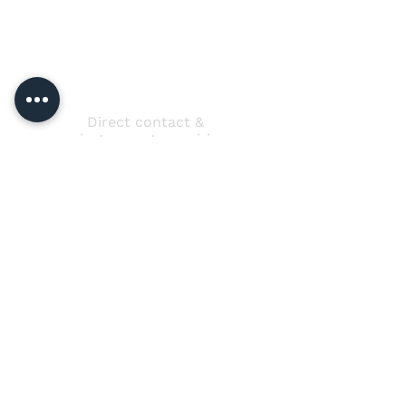
Direct contact &
private event enquiries
Jussi Vänttinen
jussi@jussivanttinen.com
+358 50 3518 749
Send a message