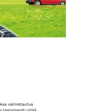
lkaa valmistautua 
 testamentti pitää 