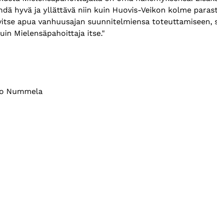
 tehdä hyvä ja yllättävä niin kuin Huovis-Veikon kolme parast
vitse apua vanhuusajan suunnitelmiensa toteuttamiseen, s
uin Mielensäpahoittaja itse."
mo Nummela 