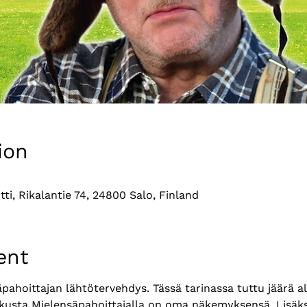
ion
tti, Rikalantie 74, 24800 Salo, Finland
ent
säpahoittajan lähtötervehdys. Tässä tarinassa tuttu jäärä a
kusta Mielensäpahoittajalla on oma näkemyksensä. Lisäksi