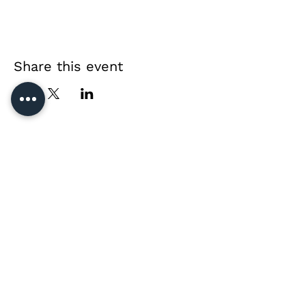
Share this event
Direct contact &
private event enquiries
Jussi Vänttinen
jussi@jussivanttinen.com