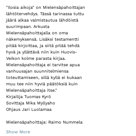
"Ilosia aikoja" on Mielensäpahoittajan 
lähtötervehdys. Tässä tarinassa tuttu 
jäärä alkaa valmistautua lähdöistä 
suurimpaan. Arkusta 
Mielensäpahoittajalla on oma 
näkemyksensä. Lisäksi testamentti 
pitää kirjoittaa, ja siitä pitää tehdä 
hyvä ja yllättävä niin kuin Huovis-
Veikon kolme parasta kirjaa. 
Mielensäpahoittaja ei tarvitse apua 
vanhuusajan suunnitelmiensa 
toteuttamiseen, sillä kyllä ei kukaan 
muu tee niin hyviä päätöksiä kuin 
Mielensäpahoittaja itse."
Kirjailija Tuomas Kyrö
Sovittaja Mika Myllyaho 
Ohjaus Jari Luolamaa 
Mielensäpahoittaja: Raimo Nummela 
Show More