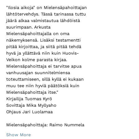
"Ilosia aikoja" on Mielensäpahoittajan 
lähtötervehdys. Tässä tarinassa tuttu 
jäärä alkaa valmistautua lähdöistä 
suurimpaan. Arkusta 
Mielensäpahoittajalla on oma 
näkemyksensä. Lisäksi testamentti 
pitää kirjoittaa, ja siitä pitää tehdä 
hyvä ja yllättävä niin kuin Huovis-
Veikon kolme parasta kirjaa. 
Mielensäpahoittaja ei tarvitse apua 
vanhuusajan suunnitelmiensa 
toteuttamiseen, sillä kyllä ei kukaan 
muu tee niin hyviä päätöksiä kuin 
Mielensäpahoittaja itse."
Kirjailija Tuomas Kyrö
Sovittaja Mika Myllyaho 
Ohjaus Jari Luolamaa 
Mielensäpahoittaja: Raimo Nummela 
Show More