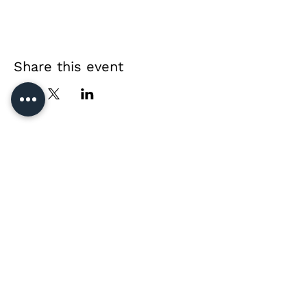
Share this event
Direct contact &
private event enquiries
Jussi Vänttinen
jussi@jussivanttinen.com