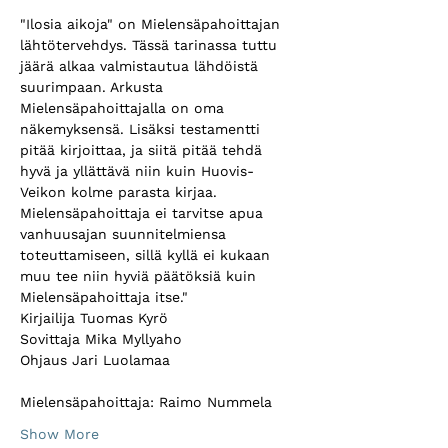
"Ilosia aikoja" on Mielensäpahoittajan 
lähtötervehdys. Tässä tarinassa tuttu 
jäärä alkaa valmistautua lähdöistä 
suurimpaan. Arkusta 
Mielensäpahoittajalla on oma 
näkemyksensä. Lisäksi testamentti 
pitää kirjoittaa, ja siitä pitää tehdä 
hyvä ja yllättävä niin kuin Huovis-
Veikon kolme parasta kirjaa. 
Mielensäpahoittaja ei tarvitse apua 
vanhuusajan suunnitelmiensa 
toteuttamiseen, sillä kyllä ei kukaan 
muu tee niin hyviä päätöksiä kuin 
Mielensäpahoittaja itse."
Kirjailija Tuomas Kyrö
Sovittaja Mika Myllyaho 
Ohjaus Jari Luolamaa 
Mielensäpahoittaja: Raimo Nummela 
Show More