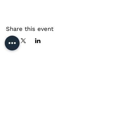
Share this event
Direct contact &
private event enquiries
Jussi Vänttinen
jussi@jussivanttinen.com