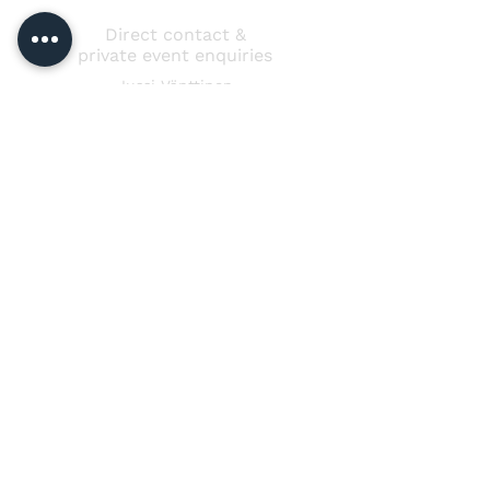
Direct contact &
private event enquiries
Jussi Vänttinen
jussi@jussivanttinen.com
+358 50 3518 749
Send a message