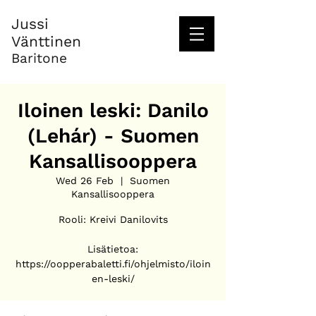
Jussi
Vänttinen
Baritone
Iloinen leski: Danilo
(Lehár) - Suomen
Kansallisooppera
Wed 26 Feb
  |  
Suomen
Kansallisooppera
Rooli: Kreivi Danilovits
Lisätietoa:
https://oopperabaletti.fi/ohjelmisto/iloin
en-leski/