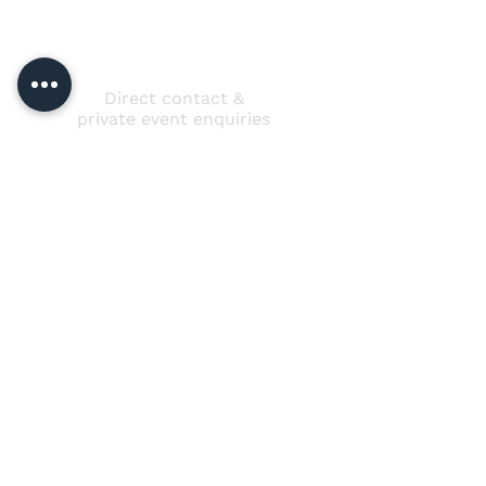
Direct contact &
private event enquiries
Jussi Vänttinen
jussi@jussivanttinen.com
+358 50 3518 749
Send a message