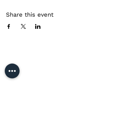
Share this event
Direct contact &
private event enquiries
Jussi Vänttinen
jussi@jussivanttinen.com
+358 50 3518 749