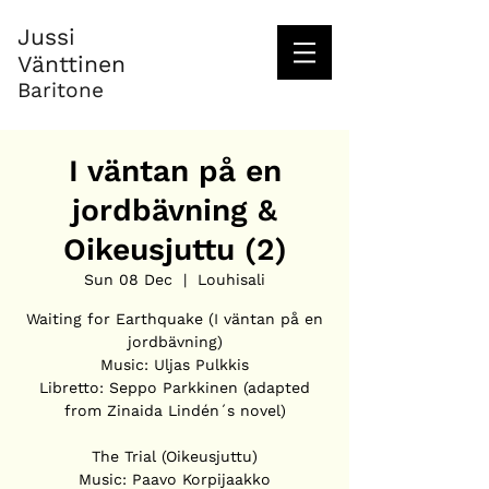
Jussi
Vänttinen
Baritone
I väntan på en
jordbävning &
Oikeusjuttu (2)
Sun 08 Dec
  |  
Louhisali
Waiting for Earthquake (I väntan på en
jordbävning)
Music: Uljas Pulkkis
Libretto: Seppo Parkkinen (adapted
from Zinaida Lindén´s novel)
The Trial (Oikeusjuttu)
Music: Paavo Korpijaakko