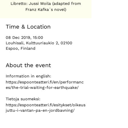
Libretto: Jussi Moila (adapted from
Time & Location
08 Dec 2019, 15:00
Louhisali, Kulttuuriaukio 2, 02100
Espoo, Finland
About the event
Information in english:
https://espoonteatteri.fi/en/performanc
es/the-trial-waiting-for-earthquake/
Tietoja suomeksi:
https://espoonteatteri.fi/esitykset/oikeus
juttu-i-vantan-pa-en-jordbavning/