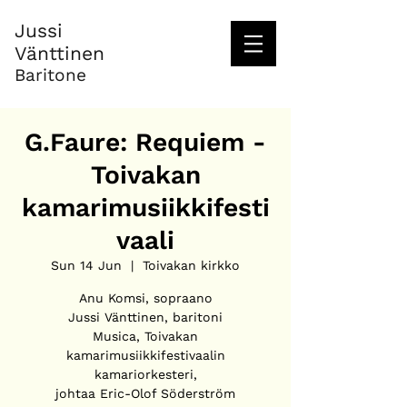
Jussi
Vänttinen
Baritone
G.Faure: Requiem -
Toivakan
kamarimusiikkifesti
vaali
Sun 14 Jun
  |  
Toivakan kirkko
Anu Komsi, sopraano
Jussi Vänttinen, baritoni
Musica, Toivakan
kamarimusiikkifestivaalin
kamariorkesteri,
johtaa Eric-Olof Söderström