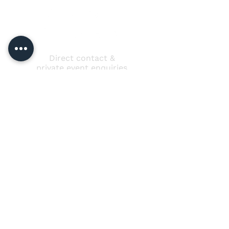
Direct contact &
private event enquiries
Jussi Vänttinen
jussi@jussivanttinen.com
+358 50 3518 749
Send a message